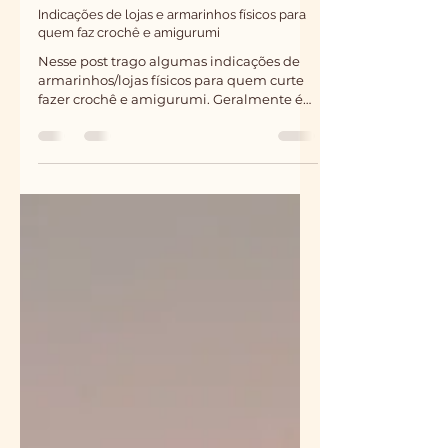
Chouchou Crochet
2 de jun.
2 min de leitura
Indicações de lojas e armarinhos físicos para
quem faz crochê e amigurumi
Nesse post trago algumas indicações de
armarinhos/lojas físicos para quem curte
fazer crochê e amigurumi. Geralmente é
mais difícil achar todas marcas, tamanhos
de agulhas e cores de fios nos armarinhos
físicos, mas como a compra costumar ser
menor para quem faz por hobby, muitas
vezes o frete não compensa. Então, vou
deixar aqui os armarinhos que conheço e
que podem ter o que você precisa! Região
do São Judas/Saúde/Praça da Árvore Ao
Rei do Armarinho Av. Jabaquara, 2838 - Mi